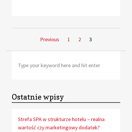
Stronicowanie
Page
Page
Page
Previous
1
2
3
wpisów
Search
Sea
for:
Ostatnie wpisy
Strefa SPA w strukturze hotelu – realna
wartość czy marketingowy dodatek?