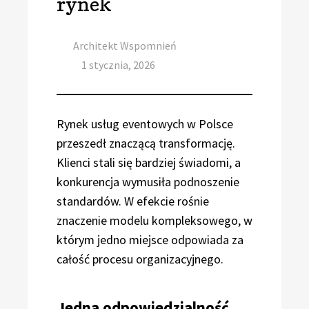
rynek
Author
Architekt Wspomnień
Posted
1 stycznia, 2026
on
Rynek usług eventowych w Polsce
przeszedł znaczącą transformację.
Klienci stali się bardziej świadomi, a
konkurencja wymusiła podnoszenie
standardów. W efekcie rośnie
znaczenie modelu kompleksowego, w
którym jedno miejsce odpowiada za
całość procesu organizacyjnego.
Jedna odpowiedzialność,