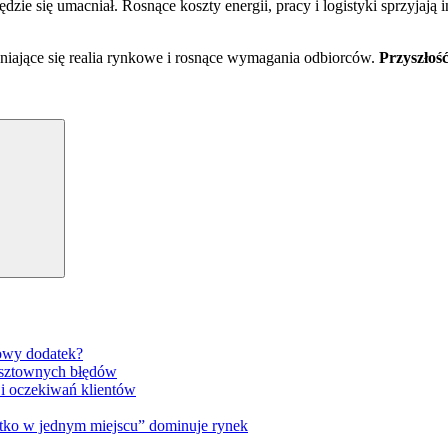
e się umacniał. Rosnące koszty energii, pracy i logistyki sprzyjają i
iające się realia rynkowe i rosnące wymagania odbiorców.
Przyszłość
Search
gowy dodatek?
osztownych błędów
 i oczekiwań klientów
tko w jednym miejscu” dominuje rynek