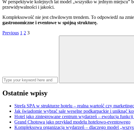
W perspektywie kolejnych lat model „wszystko w jednym miejscu” będzi
przewidywalności i jakości.
Kompleksowość nie jest chwilowym trendem. To odpowiedź na zmien
gastronomiczne i eventowe w spójną strukturę.
Stronicowanie
Page
Page
Page
Previous
1
2
3
Search
wpisów
for:
Ostatnie wpisy
Strefa SPA w strukturze hotelu – realna wartość czy marketin
Jak świadomie wybrać sale weselne podkarpackie i uniknąć k
Hotel jako zintegrowane centrum wydarzeń – ewolucja funkcji
Grand Chotowa jako przykład modelu hotelowo-eventowego
Kompleksowa organizacja wydarzeń – dlaczego model „wszys