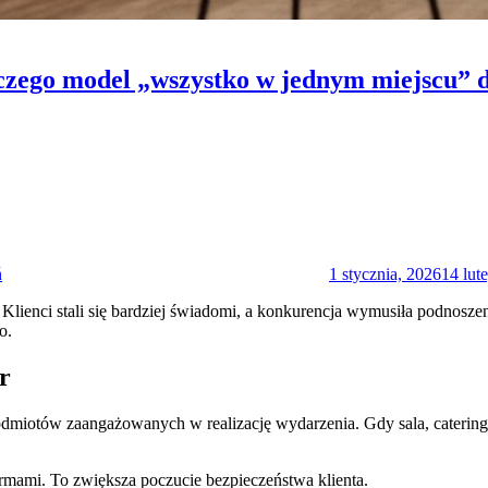
czego model „wszystko w jednym miejscu” 
Posted
on
ń
1 stycznia, 2026
14 lut
 Klienci stali się bardziej świadomi, a konkurencja wymusiła podnosz
o.
r
dmiotów zaangażowanych w realizację wydarzenia. Gdy sala, catering, n
mami. To zwiększa poczucie bezpieczeństwa klienta.