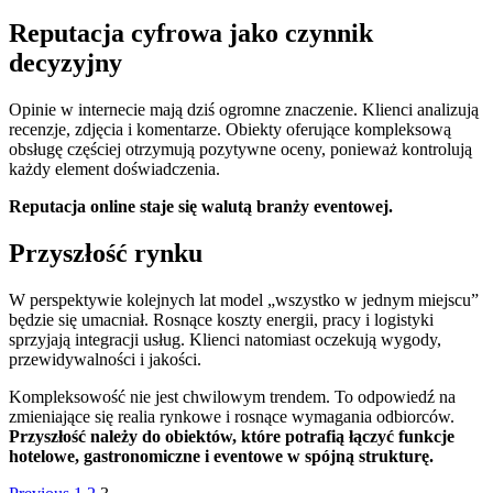
Reputacja cyfrowa jako czynnik
decyzyjny
Opinie w internecie mają dziś ogromne znaczenie. Klienci analizują
recenzje, zdjęcia i komentarze. Obiekty oferujące kompleksową
obsługę częściej otrzymują pozytywne oceny, ponieważ kontrolują
każdy element doświadczenia.
Reputacja online staje się walutą branży eventowej.
Przyszłość rynku
W perspektywie kolejnych lat model „wszystko w jednym miejscu”
będzie się umacniał. Rosnące koszty energii, pracy i logistyki
sprzyjają integracji usług. Klienci natomiast oczekują wygody,
przewidywalności i jakości.
Kompleksowość nie jest chwilowym trendem. To odpowiedź na
zmieniające się realia rynkowe i rosnące wymagania odbiorców.
Przyszłość należy do obiektów, które potrafią łączyć funkcje
hotelowe, gastronomiczne i eventowe w spójną strukturę.
Page
Page
Page