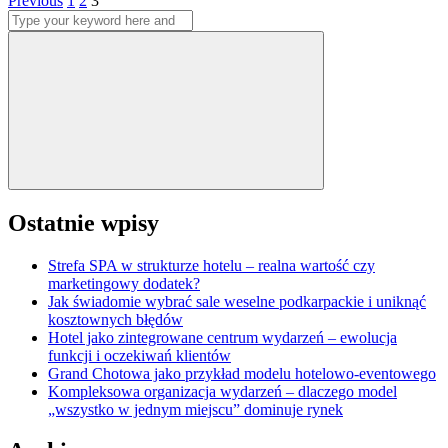
Stronicowanie
Previous
1
2
3
Search
wpisów
for:
Search
Ostatnie wpisy
Strefa SPA w strukturze hotelu – realna wartość czy
marketingowy dodatek?
Jak świadomie wybrać sale weselne podkarpackie i uniknąć
kosztownych błędów
Hotel jako zintegrowane centrum wydarzeń – ewolucja
funkcji i oczekiwań klientów
Grand Chotowa jako przykład modelu hotelowo-eventowego
Kompleksowa organizacja wydarzeń – dlaczego model
„wszystko w jednym miejscu” dominuje rynek