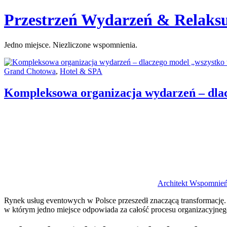
Skip
Przestrzeń Wydarzeń & Relaks
to
content
Jedno miejsce. Niezliczone wspomnienia.
Categories:
Grand Chotowa
,
Hotel & SPA
Kompleksowa organizacja wydarzeń – dla
Author
Architekt Wspomnie
Rynek usług eventowych w Polsce przeszedł znaczącą transformację.
w którym jedno miejsce odpowiada za całość procesu organizacyjneg