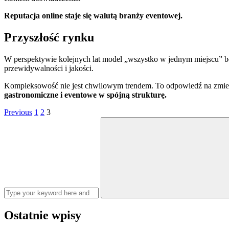
Reputacja online staje się walutą branży eventowej.
Przyszłość rynku
W perspektywie kolejnych lat model „wszystko w jednym miejscu” będzi
przewidywalności i jakości.
Kompleksowość nie jest chwilowym trendem. To odpowiedź na zmien
gastronomiczne i eventowe w spójną strukturę.
Stronicowanie
Page
Page
Page
Previous
1
2
3
Search
wpisów
for:
Ostatnie wpisy