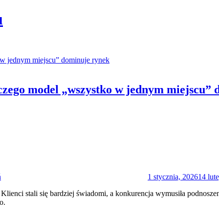
u
czego model „wszystko w jednym miejscu” 
Posted
on
ń
1 stycznia, 2026
14 lut
 Klienci stali się bardziej świadomi, a konkurencja wymusiła podnosz
o.