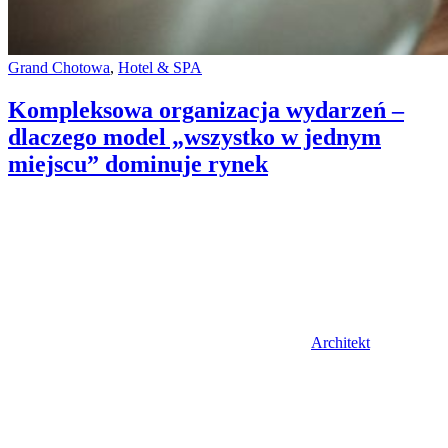
Categories:
Grand Chotowa
,
Hotel & SPA
Kompleksowa organizacja wydarzeń –
dlaczego model „wszystko w jednym
miejscu” dominuje rynek
Author
Architekt
Posted
on