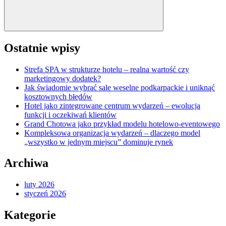
Ostatnie wpisy
Strefa SPA w strukturze hotelu – realna wartość czy
marketingowy dodatek?
Jak świadomie wybrać sale weselne podkarpackie i uniknąć
kosztownych błędów
Hotel jako zintegrowane centrum wydarzeń – ewolucja
funkcji i oczekiwań klientów
Grand Chotowa jako przykład modelu hotelowo-eventowego
Kompleksowa organizacja wydarzeń – dlaczego model
„wszystko w jednym miejscu” dominuje rynek
Archiwa
luty 2026
styczeń 2026
Kategorie