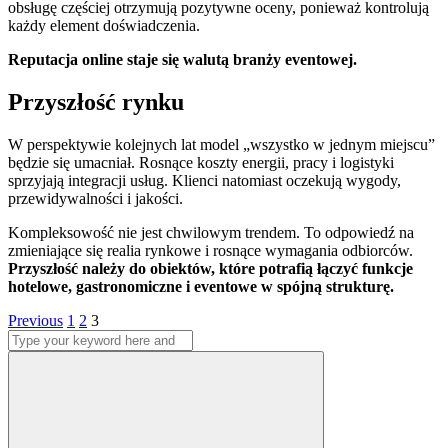
obsługę częściej otrzymują pozytywne oceny, ponieważ kontrolują
każdy element doświadczenia.
Reputacja online staje się walutą branży eventowej.
Przyszłość rynku
W perspektywie kolejnych lat model „wszystko w jednym miejscu”
będzie się umacniał. Rosnące koszty energii, pracy i logistyki
sprzyjają integracji usług. Klienci natomiast oczekują wygody,
przewidywalności i jakości.
Kompleksowość nie jest chwilowym trendem. To odpowiedź na
zmieniające się realia rynkowe i rosnące wymagania odbiorców.
Przyszłość należy do obiektów, które potrafią łączyć funkcje
hotelowe, gastronomiczne i eventowe w spójną strukturę.
Stronicowanie
Page
Page
Page
Previous
1
2
3
Search
wpisów
for:
Search