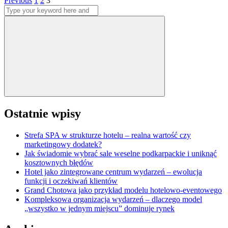
Stronicowanie
Previous
1
2
3
Search
wpisów
for:
Search
Ostatnie wpisy
Strefa SPA w strukturze hotelu – realna wartość czy
marketingowy dodatek?
Jak świadomie wybrać sale weselne podkarpackie i uniknąć
kosztownych błędów
Hotel jako zintegrowane centrum wydarzeń – ewolucja
funkcji i oczekiwań klientów
Grand Chotowa jako przykład modelu hotelowo-eventowego
Kompleksowa organizacja wydarzeń – dlaczego model
„wszystko w jednym miejscu” dominuje rynek