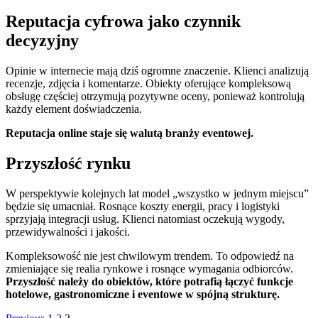
Reputacja cyfrowa jako czynnik
decyzyjny
Opinie w internecie mają dziś ogromne znaczenie. Klienci analizują
recenzje, zdjęcia i komentarze. Obiekty oferujące kompleksową
obsługę częściej otrzymują pozytywne oceny, ponieważ kontrolują
każdy element doświadczenia.
Reputacja online staje się walutą branży eventowej.
Przyszłość rynku
W perspektywie kolejnych lat model „wszystko w jednym miejscu”
będzie się umacniał. Rosnące koszty energii, pracy i logistyki
sprzyjają integracji usług. Klienci natomiast oczekują wygody,
przewidywalności i jakości.
Kompleksowość nie jest chwilowym trendem. To odpowiedź na
zmieniające się realia rynkowe i rosnące wymagania odbiorców.
Przyszłość należy do obiektów, które potrafią łączyć funkcje
hotelowe, gastronomiczne i eventowe w spójną strukturę.
Page
Page
Page