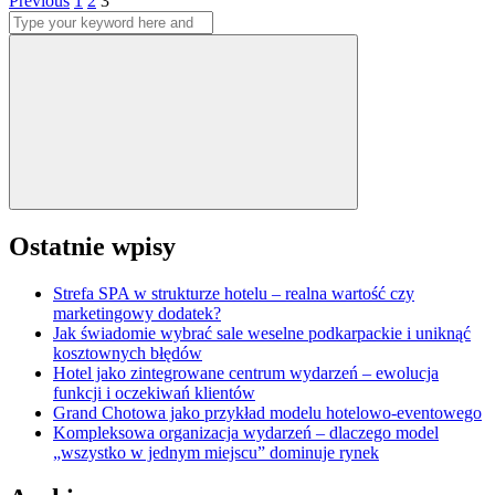
Stronicowanie
Previous
1
2
3
Search
wpisów
for:
Search
Ostatnie wpisy
Strefa SPA w strukturze hotelu – realna wartość czy
marketingowy dodatek?
Jak świadomie wybrać sale weselne podkarpackie i uniknąć
kosztownych błędów
Hotel jako zintegrowane centrum wydarzeń – ewolucja
funkcji i oczekiwań klientów
Grand Chotowa jako przykład modelu hotelowo-eventowego
Kompleksowa organizacja wydarzeń – dlaczego model
„wszystko w jednym miejscu” dominuje rynek