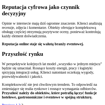
Reputacja cyfrowa jako czynnik
decyzyjny
Opinie w internecie mają dziś ogromne znaczenie. Klienci analizują
recenzje, zdjęcia i komentarze. Obiekty oferujące kompleksową
obsługę częściej otrzymują pozytywne oceny, ponieważ kontrolują
każdy element doświadczenia.
Reputacja online staje się walutą branży eventowej.
Przyszłość rynku
W perspektywie kolejnych lat model „wszystko w jednym miejscu”
będzie się umacniał. Rosnące koszty energii, pracy i logistyki
sprzyjają integracji usług. Klienci natomiast oczekują wygody,
przewidywalności i jakości.
Kompleksowość nie jest chwilowym trendem. To odpowiedź na
zmieniające się realia rynkowe i rosnące wymagania odbiorców.
Przyszłość należy do obiektów, które potrafią łączyć funkcje
hotelowe, gastronomiczne i eventowe w spójną strukturę.
Page
Page
Page