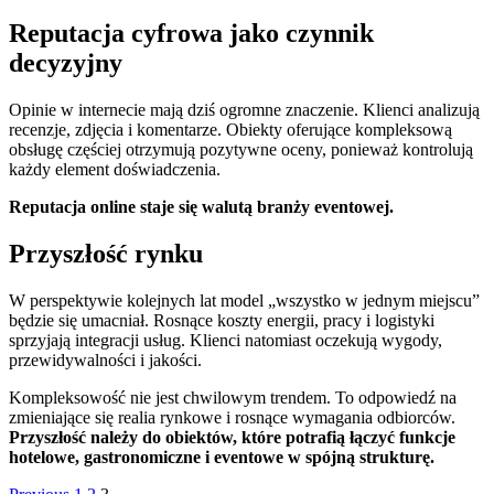
Reputacja cyfrowa jako czynnik
decyzyjny
Opinie w internecie mają dziś ogromne znaczenie. Klienci analizują
recenzje, zdjęcia i komentarze. Obiekty oferujące kompleksową
obsługę częściej otrzymują pozytywne oceny, ponieważ kontrolują
każdy element doświadczenia.
Reputacja online staje się walutą branży eventowej.
Przyszłość rynku
W perspektywie kolejnych lat model „wszystko w jednym miejscu”
będzie się umacniał. Rosnące koszty energii, pracy i logistyki
sprzyjają integracji usług. Klienci natomiast oczekują wygody,
przewidywalności i jakości.
Kompleksowość nie jest chwilowym trendem. To odpowiedź na
zmieniające się realia rynkowe i rosnące wymagania odbiorców.
Przyszłość należy do obiektów, które potrafią łączyć funkcje
hotelowe, gastronomiczne i eventowe w spójną strukturę.
Page
Page
Page