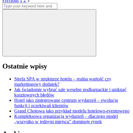
Stronicowanie
Previous
1
2
3
Search
wpisów
for:
Search
Ostatnie wpisy
Strefa SPA w strukturze hotelu – realna wartość czy
marketingowy dodatek?
Jak świadomie wybrać sale weselne podkarpackie i uniknąć
kosztownych błędów
Hotel jako zintegrowane centrum wydarzeń – ewolucja
funkcji i oczekiwań klientów
Grand Chotowa jako przykład modelu hotelowo-eventowego
Kompleksowa organizacja wydarzeń – dlaczego model
„wszystko w jednym miejscu” dominuje rynek