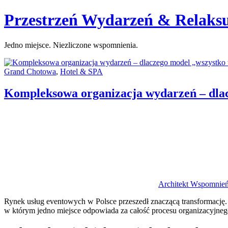
Skip
Przestrzeń Wydarzeń & Relaks
to
content
Jedno miejsce. Niezliczone wspomnienia.
Categories:
Grand Chotowa
,
Hotel & SPA
Kompleksowa organizacja wydarzeń – dla
Author
Architekt Wspomnie
Rynek usług eventowych w Polsce przeszedł znaczącą transformację.
w którym jedno miejsce odpowiada za całość procesu organizacyjneg