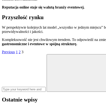
Reputacja online staje się walutą branży eventowej.
Przyszłość rynku
W perspektywie kolejnych lat model „wszystko w jednym miejscu” będzi
przewidywalności i jakości.
Kompleksowość nie jest chwilowym trendem. To odpowiedź na zmien
gastronomiczne i eventowe w spójną strukturę.
Stronicowanie
Page
Page
Page
Previous
1
2
3
Search
wpisów
for:
Ostatnie wpisy