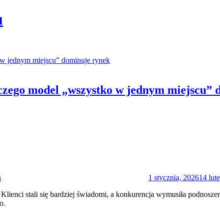
u
czego model „wszystko w jednym miejscu” 
Posted
on
ń
1 stycznia, 2026
14 lut
 Klienci stali się bardziej świadomi, a konkurencja wymusiła podnosz
o.