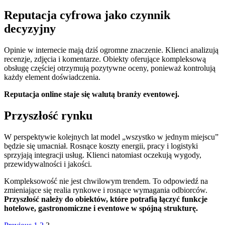
Reputacja cyfrowa jako czynnik
decyzyjny
Opinie w internecie mają dziś ogromne znaczenie. Klienci analizują
recenzje, zdjęcia i komentarze. Obiekty oferujące kompleksową
obsługę częściej otrzymują pozytywne oceny, ponieważ kontrolują
każdy element doświadczenia.
Reputacja online staje się walutą branży eventowej.
Przyszłość rynku
W perspektywie kolejnych lat model „wszystko w jednym miejscu”
będzie się umacniał. Rosnące koszty energii, pracy i logistyki
sprzyjają integracji usług. Klienci natomiast oczekują wygody,
przewidywalności i jakości.
Kompleksowość nie jest chwilowym trendem. To odpowiedź na
zmieniające się realia rynkowe i rosnące wymagania odbiorców.
Przyszłość należy do obiektów, które potrafią łączyć funkcje
hotelowe, gastronomiczne i eventowe w spójną strukturę.
Page
Page
Page