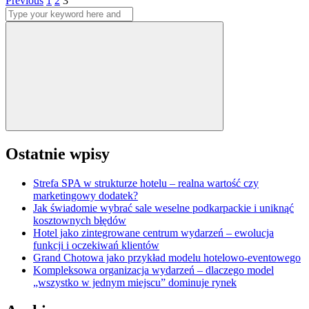
Stronicowanie
Previous
1
2
3
Search
wpisów
for:
Search
Ostatnie wpisy
Strefa SPA w strukturze hotelu – realna wartość czy
marketingowy dodatek?
Jak świadomie wybrać sale weselne podkarpackie i uniknąć
kosztownych błędów
Hotel jako zintegrowane centrum wydarzeń – ewolucja
funkcji i oczekiwań klientów
Grand Chotowa jako przykład modelu hotelowo-eventowego
Kompleksowa organizacja wydarzeń – dlaczego model
„wszystko w jednym miejscu” dominuje rynek