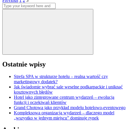
Stronicowanie
Previous
1
2
3
Search
wpisów
for:
Search
Ostatnie wpisy
Strefa SPA w strukturze hotelu – realna wartość czy
marketingowy dodatek?
Jak świadomie wybrać sale weselne podkarpackie i uniknąć
kosztownych błędów
Hotel jako zintegrowane centrum wydarzeń – ewolucja
funkcji i oczekiwań klientów
Grand Chotowa jako przykład modelu hotelowo-eventowego
Kompleksowa organizacja wydarzeń – dlaczego model
„wszystko w jednym miejscu” dominuje rynek