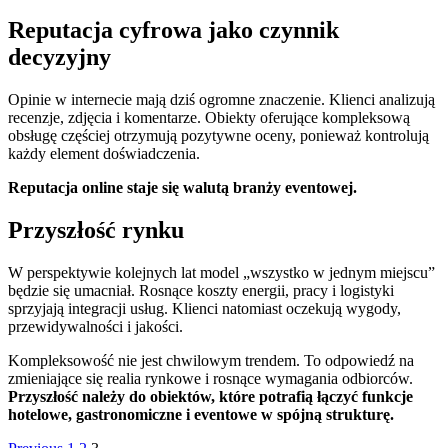
Reputacja cyfrowa jako czynnik
decyzyjny
Opinie w internecie mają dziś ogromne znaczenie. Klienci analizują
recenzje, zdjęcia i komentarze. Obiekty oferujące kompleksową
obsługę częściej otrzymują pozytywne oceny, ponieważ kontrolują
każdy element doświadczenia.
Reputacja online staje się walutą branży eventowej.
Przyszłość rynku
W perspektywie kolejnych lat model „wszystko w jednym miejscu”
będzie się umacniał. Rosnące koszty energii, pracy i logistyki
sprzyjają integracji usług. Klienci natomiast oczekują wygody,
przewidywalności i jakości.
Kompleksowość nie jest chwilowym trendem. To odpowiedź na
zmieniające się realia rynkowe i rosnące wymagania odbiorców.
Przyszłość należy do obiektów, które potrafią łączyć funkcje
hotelowe, gastronomiczne i eventowe w spójną strukturę.
Page
Page
Page