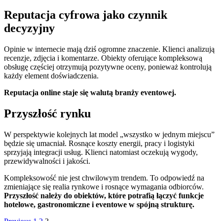
Reputacja cyfrowa jako czynnik
decyzyjny
Opinie w internecie mają dziś ogromne znaczenie. Klienci analizują
recenzje, zdjęcia i komentarze. Obiekty oferujące kompleksową
obsługę częściej otrzymują pozytywne oceny, ponieważ kontrolują
każdy element doświadczenia.
Reputacja online staje się walutą branży eventowej.
Przyszłość rynku
W perspektywie kolejnych lat model „wszystko w jednym miejscu”
będzie się umacniał. Rosnące koszty energii, pracy i logistyki
sprzyjają integracji usług. Klienci natomiast oczekują wygody,
przewidywalności i jakości.
Kompleksowość nie jest chwilowym trendem. To odpowiedź na
zmieniające się realia rynkowe i rosnące wymagania odbiorców.
Przyszłość należy do obiektów, które potrafią łączyć funkcje
hotelowe, gastronomiczne i eventowe w spójną strukturę.
Page
Page
Page