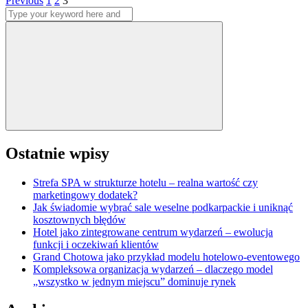
Stronicowanie
Previous
1
2
3
Search
wpisów
for:
Search
Ostatnie wpisy
Strefa SPA w strukturze hotelu – realna wartość czy
marketingowy dodatek?
Jak świadomie wybrać sale weselne podkarpackie i uniknąć
kosztownych błędów
Hotel jako zintegrowane centrum wydarzeń – ewolucja
funkcji i oczekiwań klientów
Grand Chotowa jako przykład modelu hotelowo-eventowego
Kompleksowa organizacja wydarzeń – dlaczego model
„wszystko w jednym miejscu” dominuje rynek