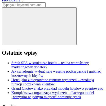
Stronicowanie
Previous
1
2
3
Search
wpisów
for:
Search
Ostatnie wpisy
Strefa SPA w strukturze hotelu – realna wartość czy
marketingowy dodatek?
Jak świadomie wybrać sale weselne podkarpackie i uniknąć
kosztownych błędów
Hotel jako zintegrowane centrum wydarzeń – ewolucja
funkcji i oczekiwań klientów
Grand Chotowa jako przykład modelu hotelowo-eventowego
Kompleksowa organizacja wydarzeń – dlaczego model
„wszystko w jednym miejscu” dominuje rynek