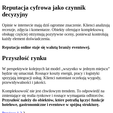
Reputacja cyfrowa jako czynnik
decyzyjny
Opinie w internecie mają dziś ogromne znaczenie. Klienci analizują
recenzje, zdjęcia i komentarze. Obiekty oferujące kompleksową
obsługę częściej otrzymują pozytywne oceny, ponieważ kontrolują
każdy element doświadczenia.
Reputacja online staje się walutą branży eventowej.
Przyszłość rynku
W perspektywie kolejnych lat model „wszystko w jednym miejscu”
będzie się umacniał. Rosnące koszty energii, pracy i logistyki
sprzyjają integracji usług. Klienci natomiast oczekują wygody,
przewidywalności i jakości.
Kompleksowość nie jest chwilowym trendem. To odpowiedź na
zmieniające się realia rynkowe i rosnące wymagania odbiorców.
Przyszłość należy do obiektów, które potrafią łączyć funkcje
hotelowe, gastronomiczne i eventowe w spójną strukturę.
Page
Page
Page