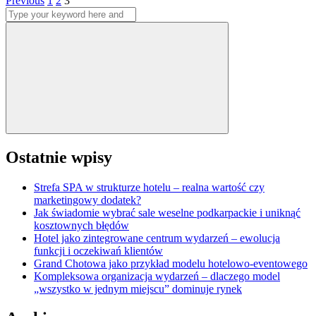
Stronicowanie
Previous
1
2
3
Search
wpisów
for:
Search
Ostatnie wpisy
Strefa SPA w strukturze hotelu – realna wartość czy
marketingowy dodatek?
Jak świadomie wybrać sale weselne podkarpackie i uniknąć
kosztownych błędów
Hotel jako zintegrowane centrum wydarzeń – ewolucja
funkcji i oczekiwań klientów
Grand Chotowa jako przykład modelu hotelowo-eventowego
Kompleksowa organizacja wydarzeń – dlaczego model
„wszystko w jednym miejscu” dominuje rynek