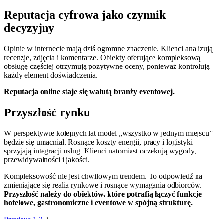
Reputacja cyfrowa jako czynnik
decyzyjny
Opinie w internecie mają dziś ogromne znaczenie. Klienci analizują
recenzje, zdjęcia i komentarze. Obiekty oferujące kompleksową
obsługę częściej otrzymują pozytywne oceny, ponieważ kontrolują
każdy element doświadczenia.
Reputacja online staje się walutą branży eventowej.
Przyszłość rynku
W perspektywie kolejnych lat model „wszystko w jednym miejscu”
będzie się umacniał. Rosnące koszty energii, pracy i logistyki
sprzyjają integracji usług. Klienci natomiast oczekują wygody,
przewidywalności i jakości.
Kompleksowość nie jest chwilowym trendem. To odpowiedź na
zmieniające się realia rynkowe i rosnące wymagania odbiorców.
Przyszłość należy do obiektów, które potrafią łączyć funkcje
hotelowe, gastronomiczne i eventowe w spójną strukturę.
Page
Page
Page